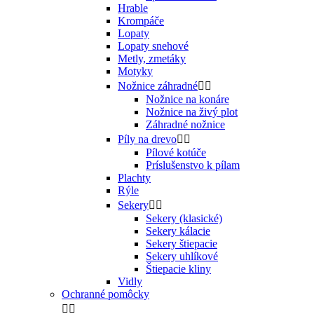
Hrable
Krompáče
Lopaty
Lopaty snehové
Metly, zmetáky
Motyky
Nožnice záhradné


Nožnice na konáre
Nožnice na živý plot
Záhradné nožnice
Píly na drevo


Pílové kotúče
Príslušenstvo k pílam
Plachty
Rýle
Sekery


Sekery (klasické)
Sekery kálacie
Sekery štiepacie
Sekery uhlíkové
Štiepacie kliny
Vidly
Ochranné pomôcky

