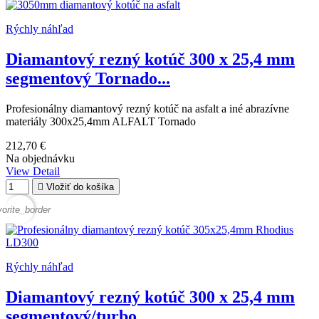
Rýchly náhľad
Diamantový rezný kotúč 300 x 25,4 mm
segmentový Tornado...
Profesionálny diamantový rezný kotúč na asfalt a iné abrazívne
materiály 300x25,4mm ALFALT Tornado
212,70 €
Na objednávku
View Detail

Vložiť do košíka
vorite_border
Rýchly náhľad
Diamantový rezný kotúč 300 x 25,4 mm
segmentový/turbo...