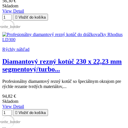
56,30 €
Skladom
View Detail

Vložiť do košíka
vorite_border
Rýchly náhľad
Diamantový rezný kotúč 230 x 22,23 mm
segmentový/turbo...
Profesionálny diamantový rezný kotúč so špeciálnym okrajom pre
rýchle rezanie tvrdých materiálov,...
94,82 €
Skladom
View Detail

Vložiť do košíka
vorite_border