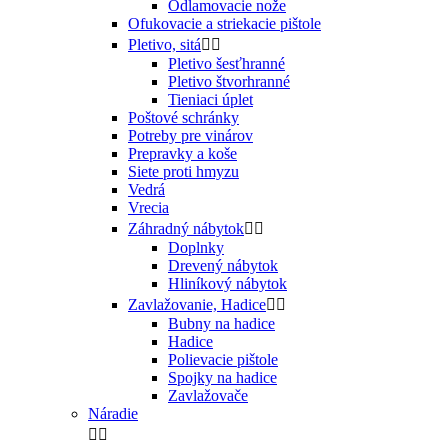
Odlamovacie nože
Ofukovacie a striekacie pištole
Pletivo, sitá


Pletivo šesťhranné
Pletivo štvorhranné
Tieniaci úplet
Poštové schránky
Potreby pre vinárov
Prepravky a koše
Siete proti hmyzu
Vedrá
Vrecia
Záhradný nábytok


Doplnky
Drevený nábytok
Hliníkový nábytok
Zavlažovanie, Hadice


Bubny na hadice
Hadice
Polievacie pištole
Spojky na hadice
Zavlažovače
Náradie

