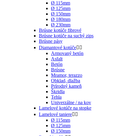
Ø 115mm
Ø 125mm
Ø 150mm
Ø 180mm
Ø 230mm
Brúsne kotúče fibrové
Brúsne kotúče na suchý zips
Brúsne pásy
Diamantové kotúče


Armovaný betón
Asfalt
Betón
Brúsne
Mramor, terazzo
Obklad, dlažba
Prírodný kameň
Škridla
Tehla
Univerzálne / na kov
Lamelové kotúče na stopke
Lamelové taniere


Ø 115mm
Ø 125mm
Ø 150mm