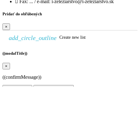

Fax:
... / e-mail: i-zeleziarstvo@i-zeleziarstvo.sk
Pridať do obľúbených
×
add_circle_outline
Create new list
((modalTitle))
×
((confirmMessage))
((cancelText))
((modalDeleteText))
Vytvoriť zoznam želaní
×
Názov zoznamu želaní
Zrušiť
Vytvoriť zoznam želaní
Prihlásiť sa