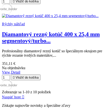

Vložiť do košíka
vorite_border
Rýchly náhľad
Diamantový rezný kotúč 400 x 25,4 mm
segmentový/turbo...
Profesionálny diamantový rezný kotúč so špeciálnym okrajom pre
rýchle rezanie tvrdých materiálov,...
351,11 €
Na objednávku
View Detail

Vložiť do košíka
vorite_border
Zobrazuje sa 1-10 z 10 položiek
Naspäť hore

Získajte najnovšie novinky a špeciálne zľavy