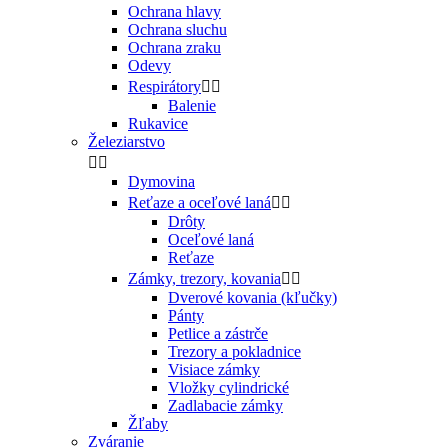
Ochrana hlavy
Ochrana sluchu
Ochrana zraku
Odevy
Respirátory


Balenie
Rukavice
Železiarstvo


Dymovina
Reťaze a oceľové laná


Drôty
Oceľové laná
Reťaze
Zámky, trezory, kovania


Dverové kovania (kľučky)
Pánty
Petlice a zástrče
Trezory a pokladnice
Visiace zámky
Vložky cylindrické
Zadlabacie zámky
Žľaby
Zváranie