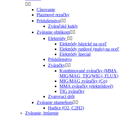


Cínovanie
Plazmové rezačky
Príslušenstvo


Zváračské kukly
Zváranie oblúkom


Elektródy


Elektródy bázické na oceľ
Elektródy rutilové (trafo) na oceľ
Elektródy špecial
Príslušenstvo
Zváračky


Kombinované zváračky (MMA,
MIG/MAG, TIG(WIG), FLUX)
MIG/MAG zváračky (Co)
MMA zváračky (elektródové)
TIG zváračky
Zvarovací drôt
Zváranie plameňom


Hadice (O2, C2H2)
Zváranie, brúsenie