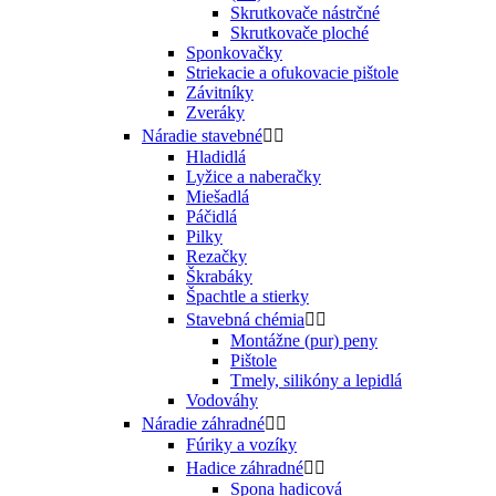
Skrutkovače nástrčné
Skrutkovače ploché
Sponkovačky
Striekacie a ofukovacie pištole
Závitníky
Zveráky
Náradie stavebné


Hladidlá
Lyžice a naberačky
Miešadlá
Páčidlá
Pilky
Rezačky
Škrabáky
Špachtle a stierky
Stavebná chémia


Montážne (pur) peny
Pištole
Tmely, silikóny a lepidlá
Vodováhy
Náradie záhradné


Fúriky a vozíky
Hadice záhradné


Spona hadicová