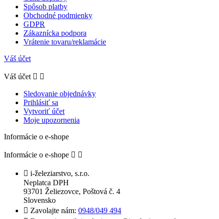
Spôsob platby
Obchodné podmienky
GDPR
Zákaznícka podpora
Vrátenie tovaru/reklamácie
Váš účet
Váš účet


Sledovanie objednávky
Prihlásiť sa
Vytvoriť účet
Moje upozornenia
Informácie o e-shope
Informácie o e-shope



i-železiarstvo, s.r.o.
Neplatca DPH
93701 Želiezovce, Poštová č. 4
Slovensko

Zavolajte nám:
0948/049 494