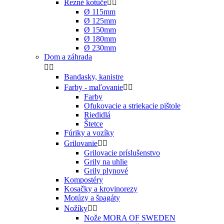
Rezné kotúče


Ø 115mm
Ø 125mm
Ø 150mm
Ø 180mm
Ø 230mm
Dom a záhrada


Bandasky, kanistre
Farby - maľovanie


Farby
Ofukovacie a striekacie pištole
Riedidlá
Štetce
Fúriky a vozíky
Grilovanie


Grilovacie príslušenstvo
Grily na uhlie
Grily plynové
Kompostéry
Kosačky a krovinorezy
Motúzy a špagáty
Nožíky


Nože MORA OF SWEDEN