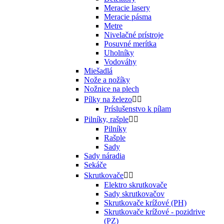
Meracie lasery
Meracie pásma
Metre
Nivelačné prístroje
Posuvné merítka
Uholníky
Vodováhy
Miešadlá
Nože a nožíky
Nožnice na plech
Pílky na železo


Príslušenstvo k pílam
Pilníky, rašple


Pilníky
Rašple
Sady
Sady náradia
Sekáče
Skrutkovače


Elektro skrutkovače
Sady skrutkovačov
Skrutkovače krížové (PH)
Skrutkovače krížové - pozidrive
(PZ)