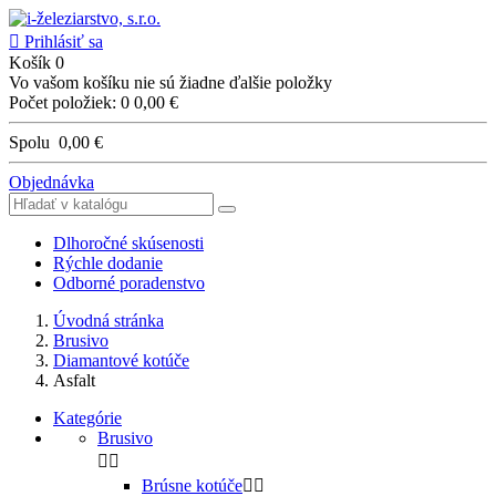

Prihlásiť sa
Košík
0
Vo vašom košíku nie sú žiadne ďalšie položky
Počet položiek: 0
0,00 €
Spolu
0,00 €
Objednávka
Dlhoročné skúsenosti
Rýchle dodanie
Odborné poradenstvo
Úvodná stránka
Brusivo
Diamantové kotúče
Asfalt
Kategórie
Brusivo


Brúsne kotúče

