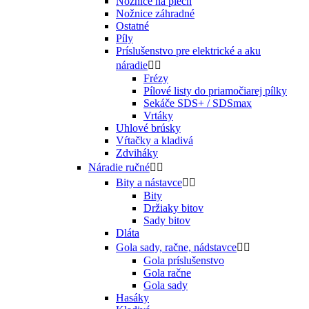
Nožnice na plech
Nožnice záhradné
Ostatné
Píly
Príslušenstvo pre elektrické a aku
náradie


Frézy
Pílové listy do priamočiarej pílky
Sekáče SDS+ / SDSmax
Vrtáky
Uhlové brúsky
Vŕtačky a kladivá
Zdviháky
Náradie ručné


Bity a nástavce


Bity
Držiaky bitov
Sady bitov
Dláta
Gola sady, račne, nádstavce


Gola príslušenstvo
Gola račne
Gola sady
Hasáky