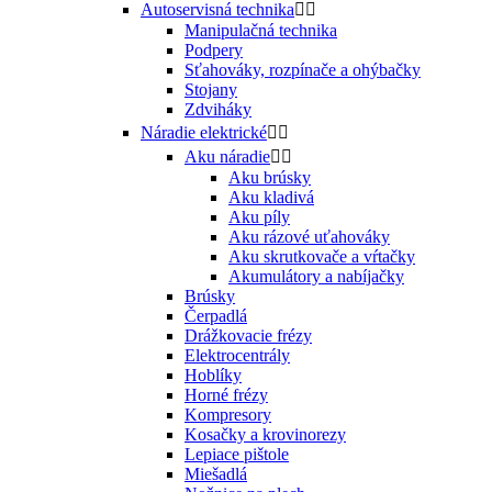
Autoservisná technika


Manipulačná technika
Podpery
Sťahováky, rozpínače a ohýbačky
Stojany
Zdviháky
Náradie elektrické


Aku náradie


Aku brúsky
Aku kladivá
Aku píly
Aku rázové uťahováky
Aku skrutkovače a vŕtačky
Akumulátory a nabíjačky
Brúsky
Čerpadlá
Drážkovacie frézy
Elektrocentrály
Hoblíky
Horné frézy
Kompresory
Kosačky a krovinorezy
Lepiace pištole
Miešadlá