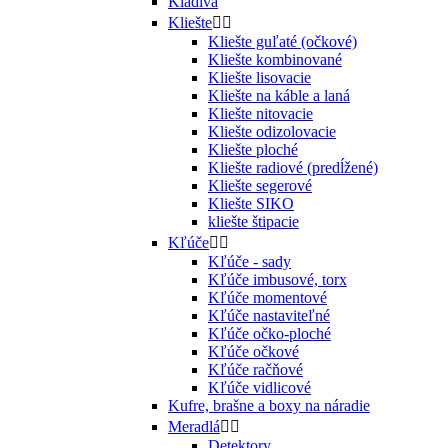
Kladivá
Kliešte


Kliešte guľaté (očkové)
Kliešte kombinované
Kliešte lisovacie
Kliešte na káble a laná
Kliešte nitovacie
Kliešte odizolovacie
Kliešte ploché
Kliešte radiové (predĺžené)
Kliešte segerové
Kliešte SIKO
kliešte štipacie
Kľúče


Kľúče - sady
Kľúče imbusové, torx
Kľúče momentové
Kľúče nastaviteľné
Kľúče očko-ploché
Kľúče očkové
Kľúče račňové
Kľúče vidlicové
Kufre, brašne a boxy na náradie
Meradlá


Detektory