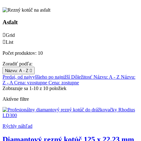
Asfalt

Grid

List
Počet produktov: 10
Zoradiť podľa:
Názvu: A - Z

Predaj, od najvyššieho po najnižší
Dôležitosť
Názvu: A - Z
Názvu:
Z - A
Cena: vzostupne
Cena: zostupne
Zobrazuje sa 1-10 z 10 položiek
Aktívne filtre
Rýchly náhľad
Diamantový rezný kotúč 125 x 22,23 mm