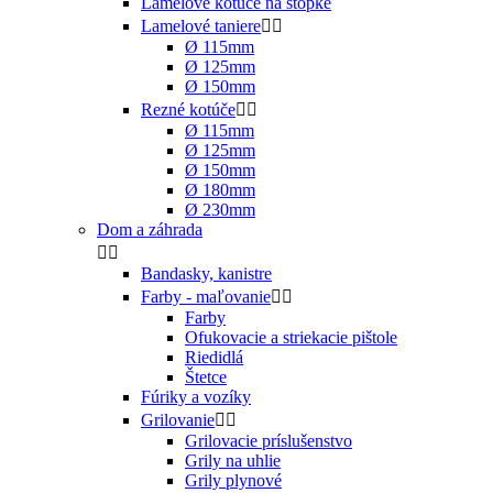
Lamelové kotúče na stopke
Lamelové taniere


Ø 115mm
Ø 125mm
Ø 150mm
Rezné kotúče


Ø 115mm
Ø 125mm
Ø 150mm
Ø 180mm
Ø 230mm
Dom a záhrada


Bandasky, kanistre
Farby - maľovanie


Farby
Ofukovacie a striekacie pištole
Riedidlá
Štetce
Fúriky a vozíky
Grilovanie


Grilovacie príslušenstvo
Grily na uhlie
Grily plynové