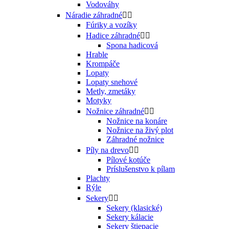
Vodováhy
Náradie záhradné


Fúriky a vozíky
Hadice záhradné


Spona hadicová
Hrable
Krompáče
Lopaty
Lopaty snehové
Metly, zmetáky
Motyky
Nožnice záhradné


Nožnice na konáre
Nožnice na živý plot
Záhradné nožnice
Píly na drevo


Pílové kotúče
Príslušenstvo k pílam
Plachty
Rýle
Sekery


Sekery (klasické)
Sekery kálacie
Sekery štiepacie