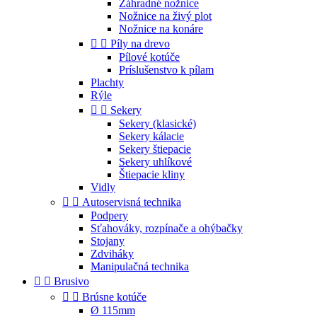
Záhradné nožnice
Nožnice na živý plot
Nožnice na konáre


Píly na drevo
Pílové kotúče
Príslušenstvo k pílam
Plachty
Rýle


Sekery
Sekery (klasické)
Sekery kálacie
Sekery štiepacie
Sekery uhlíkové
Štiepacie kliny
Vidly


Autoservisná technika
Podpery
Sťahováky, rozpínače a ohýbačky
Stojany
Zdviháky
Manipulačná technika


Brusivo


Brúsne kotúče
Ø 115mm