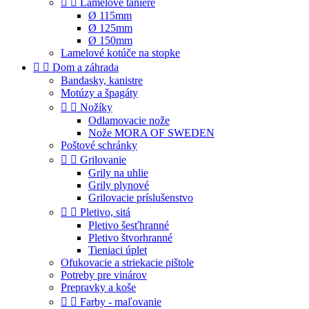


Lamelové taniere
Ø 115mm
Ø 125mm
Ø 150mm
Lamelové kotúče na stopke


Dom a záhrada
Bandasky, kanistre
Motúzy a špagáty


Nožíky
Odlamovacie nože
Nože MORA OF SWEDEN
Poštové schránky


Grilovanie
Grily na uhlie
Grily plynové
Grilovacie príslušenstvo


Pletivo, sitá
Pletivo šesťhranné
Pletivo štvorhranné
Tieniaci úplet
Ofukovacie a striekacie pištole
Potreby pre vinárov
Prepravky a koše


Farby - maľovanie