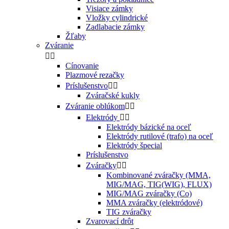
Visiace zámky
Vložky cylindrické
Zadlabacie zámky
Žľaby
Zváranie


Cínovanie
Plazmové rezačky
Príslušenstvo


Zváračské kukly
Zváranie oblúkom


Elektródy


Elektródy bázické na oceľ
Elektródy rutilové (trafo) na oceľ
Elektródy špecial
Príslušenstvo
Zváračky


Kombinované zváračky (MMA,
MIG/MAG, TIG(WIG), FLUX)
MIG/MAG zváračky (Co)
MMA zváračky (elektródové)
TIG zváračky
Zvarovací drôt