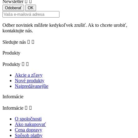
Newsletter


Odber noviniek môžete kedykoľvek zrušiť. Ak to chcete urobiť,
kontaktujte nás.
Sledujte nás


Produkty
Produkty


Akcie a zľavy
Nové produkty
Najpredávanejšie
Informácie
Informácie


O spoločnosti
Ako nakupovať
Cena dopravy
Spôsob platby