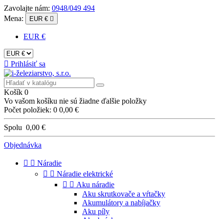
Zavolajte nám:
0948/049 494
Mena:
EUR €

EUR €

Prihlásiť sa
Košík
0
Vo vašom košíku nie sú žiadne ďalšie položky
Počet položiek: 0
0,00 €
Spolu
0,00 €
Objednávka


Náradie


Náradie elektrické


Aku náradie
Aku skrutkovače a vŕtačky
Akumulátory a nabíjačky
Aku píly