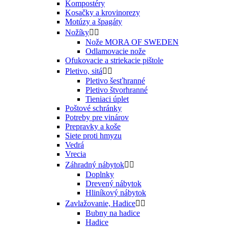
Kompostéry
Kosačky a krovinorezy
Motúzy a špagáty
Nožíky


Nože MORA OF SWEDEN
Odlamovacie nože
Ofukovacie a striekacie pištole
Pletivo, sitá


Pletivo šesťhranné
Pletivo štvorhranné
Tieniaci úplet
Poštové schránky
Potreby pre vinárov
Prepravky a koše
Siete proti hmyzu
Vedrá
Vrecia
Záhradný nábytok


Doplnky
Drevený nábytok
Hliníkový nábytok
Zavlažovanie, Hadice


Bubny na hadice
Hadice