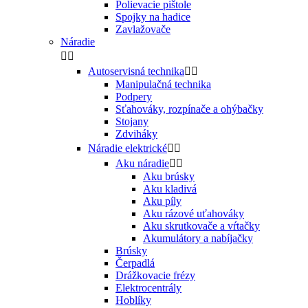
Polievacie pištole
Spojky na hadice
Zavlažovače
Náradie


Autoservisná technika


Manipulačná technika
Podpery
Sťahováky, rozpínače a ohýbačky
Stojany
Zdviháky
Náradie elektrické


Aku náradie


Aku brúsky
Aku kladivá
Aku píly
Aku rázové uťahováky
Aku skrutkovače a vŕtačky
Akumulátory a nabíjačky
Brúsky
Čerpadlá
Drážkovacie frézy
Elektrocentrály
Hoblíky