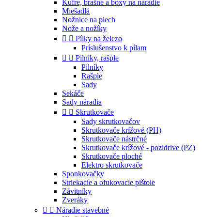
Kufre, brašne a boxy na náradie
Miešadlá
Nožnice na plech
Nože a nožíky


Pílky na železo
Príslušenstvo k pílam


Pilníky, rašple
Pilníky
Rašple
Sady
Sekáče
Sady náradia


Skrutkovače
Sady skrutkovačov
Skrutkovače krížové (PH)
Skrutkovače nástrčné
Skrutkovače krížové - pozidrive (PZ)
Skrutkovače ploché
Elektro skrutkovače
Sponkovačky
Striekacie a ofukovacie pištole
Závitníky
Zveráky


Náradie stavebné