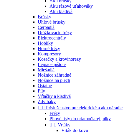
Aku brúsky
Aku rázové uťahováky
Aku kladivá
Brúsky
Uhlové brúsky
Čerpadlá
Drážkovacie frézy
Elektrocentrály
Hoblíky
Horné frézy
Kompresory
Kosačky a krovinorezy
Lepiace pištole
Miešadlá
Nožnice záhradné
Nožnice na plech
Ostatné
Píly
Vŕtačky a kladivá
Zdviháky


Príslušenstvo pre elektrické a aku náradie
Frézy
Pílové listy do priamočiarej pílky


Vrtáky
Vrták do kovu