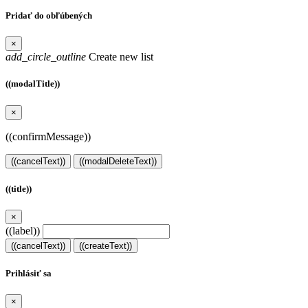
Pridať do obľúbených
×
add_circle_outline
Create new list
((modalTitle))
×
((confirmMessage))
((cancelText))
((modalDeleteText))
((title))
×
((label))
((cancelText))
((createText))
Prihlásiť sa
×