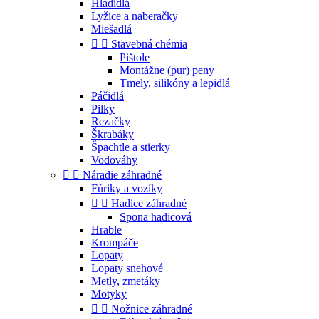
Hladidlá
Lyžice a naberačky
Miešadlá


Stavebná chémia
Pištole
Montážne (pur) peny
Tmely, silikóny a lepidlá
Páčidlá
Pilky
Rezačky
Škrabáky
Špachtle a stierky
Vodováhy


Náradie záhradné
Fúriky a vozíky


Hadice záhradné
Spona hadicová
Hrable
Krompáče
Lopaty
Lopaty snehové
Metly, zmetáky
Motyky


Nožnice záhradné