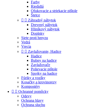
Farby
Riedidlá
Ofukovacie a striekacie pištole
Štetce


Záhradný nábytok
Drevený nábytok
Hliníkový nábytok
Doplnky
Siete proti hmyzu
Vedrá
Vrecia


Zavlažovanie, Hadice
Hadice
Bubny na hadice
Zavlažovače
Polievacie pištole
Spojky na hadice
Fúriky a vozíky
Kosačky a krovinorezy
Kompostéry


Ochranné pomôcky
Odevy
Ochrana hlavy
Ochrana sluchu