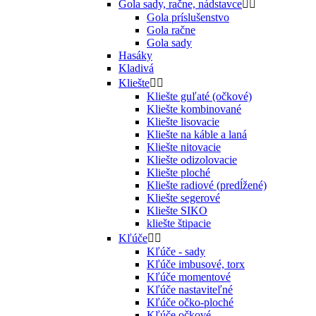
Gola sady, račne, nádstavce


Gola príslušenstvo
Gola račne
Gola sady
Hasáky
Kladivá
Kliešte


Kliešte guľaté (očkové)
Kliešte kombinované
Kliešte lisovacie
Kliešte na káble a laná
Kliešte nitovacie
Kliešte odizolovacie
Kliešte ploché
Kliešte radiové (predĺžené)
Kliešte segerové
Kliešte SIKO
kliešte štipacie
Kľúče


Kľúče - sady
Kľúče imbusové, torx
Kľúče momentové
Kľúče nastaviteľné
Kľúče očko-ploché
Kľúče očkové