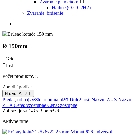
Zváranie plameňom


Hadice (O2, C2H2)
Zváranie, brúsenie
Ø 150mm

Grid

List
Počet produktov: 3
Zoradiť podľa:
Názvu: A - Z

Predaj, od najvyššieho po najnižší
Dôležitosť
Názvu: A - Z
Názvu:
Z - A
Cena: vzostupne
Cena: zostupne
Zobrazuje sa 1-3 z 3 položiek
Aktívne filtre