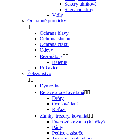
Sekery uhlíkové
Štiepacie kliny
Vidly
Ochranné pomôcky


Ochrana hlavy
Ochrana sluchu
Ochrana zraku
Odevy
Respirátory


Balenie
Rukavice
Železiarstvo


Dymovina
Reťaze a oceľové laná


Drôty
Oceľové laná
Reťaze
Zámky, trezory, kovania


Dverové kovania (kľučky)
Pánty
Petlice a zástrče
Trezory a pokladnice