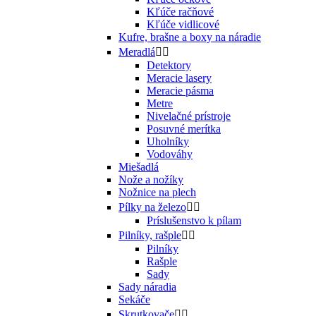
Kľúče račňové
Kľúče vidlicové
Kufre, brašne a boxy na náradie
Meradlá


Detektory
Meracie lasery
Meracie pásma
Metre
Nivelačné prístroje
Posuvné merítka
Uholníky
Vodováhy
Miešadlá
Nože a nožíky
Nožnice na plech
Pílky na železo


Príslušenstvo k pílam
Pilníky, rašple


Pilníky
Rašple
Sady
Sady náradia
Sekáče
Skrutkovače

