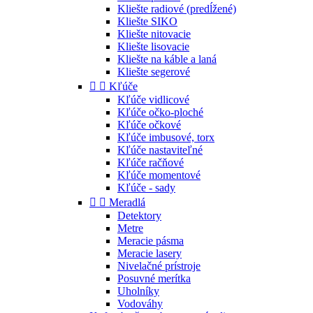
Kliešte radiové (predĺžené)
Kliešte SIKO
Kliešte nitovacie
Kliešte lisovacie
Kliešte na káble a laná
Kliešte segerové


Kľúče
Kľúče vidlicové
Kľúče očko-ploché
Kľúče očkové
Kľúče imbusové, torx
Kľúče nastaviteľné
Kľúče račňové
Kľúče momentové
Kľúče - sady


Meradlá
Detektory
Metre
Meracie pásma
Meracie lasery
Nivelačné prístroje
Posuvné merítka
Uholníky
Vodováhy