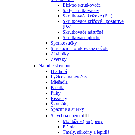
Elektro skrutkovače
Sady skrutkovačov
Skrutkovače krížové (PH)
Skrutkovače krížové - pozidrive
(PZ)
Skrutkovače nástrčné
Skrutkovače ploché
Sponkovačky
Striekacie a ofukovacie pištole
Závitníky
Zveráky
Náradie stavebné


Hladidlá
Lyžice a naberačky
Miešadlá
Páčidlá
Pilky
Rezačky
Škrabáky
Špachtle a stierky
Stavebná chémia


Montážne (pur) peny
Pištole
Tmely, silikóny a lepidlá