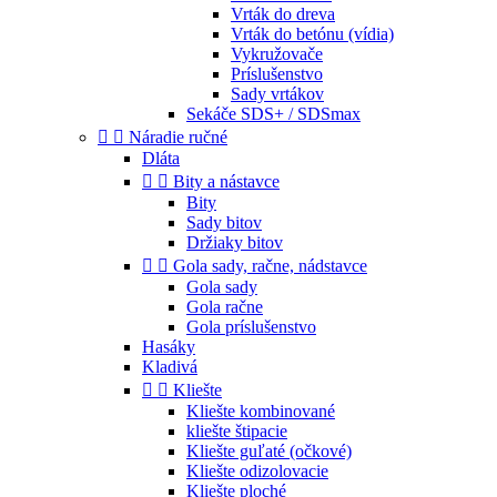
Vrták do dreva
Vrták do betónu (vídia)
Vykružovače
Príslušenstvo
Sady vrtákov
Sekáče SDS+ / SDSmax


Náradie ručné
Dláta


Bity a nástavce
Bity
Sady bitov
Držiaky bitov


Gola sady, račne, nádstavce
Gola sady
Gola račne
Gola príslušenstvo
Hasáky
Kladivá


Kliešte
Kliešte kombinované
kliešte štipacie
Kliešte guľaté (očkové)
Kliešte odizolovacie
Kliešte ploché