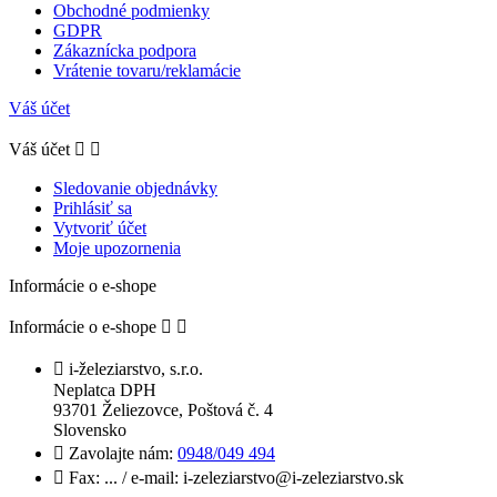
Obchodné podmienky
GDPR
Zákaznícka podpora
Vrátenie tovaru/reklamácie
Váš účet
Váš účet


Sledovanie objednávky
Prihlásiť sa
Vytvoriť účet
Moje upozornenia
Informácie o e-shope
Informácie o e-shope



i-železiarstvo, s.r.o.
Neplatca DPH
93701 Želiezovce, Poštová č. 4
Slovensko

Zavolajte nám:
0948/049 494

Fax:
... / e-mail: i-zeleziarstvo@i-zeleziarstvo.sk