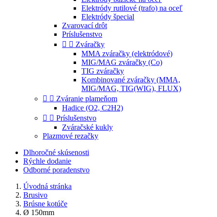
Elektródy rutilové (trafo) na oceľ
Elektródy špecial
Zvarovací drôt
Príslušenstvo


Zváračky
MMA zváračky (elektródové)
MIG/MAG zváračky (Co)
TIG zváračky
Kombinované zváračky (MMA,
MIG/MAG, TIG(WIG), FLUX)


Zváranie plameňom
Hadice (O2, C2H2)


Príslušenstvo
Zváračské kukly
Plazmové rezačky
Dlhoročné skúsenosti
Rýchle dodanie
Odborné poradenstvo
Úvodná stránka
Brusivo
Brúsne kotúče
Ø 150mm