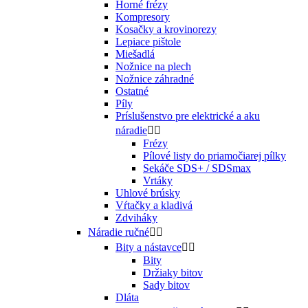
Horné frézy
Kompresory
Kosačky a krovinorezy
Lepiace pištole
Miešadlá
Nožnice na plech
Nožnice záhradné
Ostatné
Píly
Príslušenstvo pre elektrické a aku
náradie


Frézy
Pílové listy do priamočiarej pílky
Sekáče SDS+ / SDSmax
Vrtáky
Uhlové brúsky
Vŕtačky a kladivá
Zdviháky
Náradie ručné


Bity a nástavce


Bity
Držiaky bitov
Sady bitov
Dláta