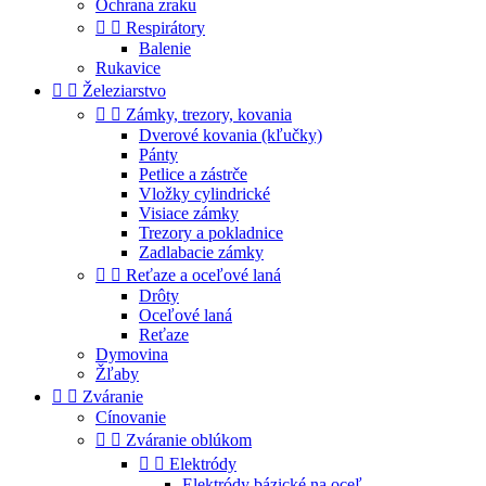
Ochrana zraku


Respirátory
Balenie
Rukavice


Železiarstvo


Zámky, trezory, kovania
Dverové kovania (kľučky)
Pánty
Petlice a zástrče
Vložky cylindrické
Visiace zámky
Trezory a pokladnice
Zadlabacie zámky


Reťaze a oceľové laná
Drôty
Oceľové laná
Reťaze
Dymovina
Žľaby


Zváranie
Cínovanie


Zváranie oblúkom


Elektródy
Elektródy bázické na oceľ