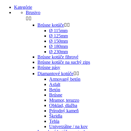
Kategórie
Brusivo


Brúsne kotúče


Ø 115mm
Ø 125mm
Ø 150mm
Ø 180mm
Ø 230mm
Brúsne kotúče fibrové
Brúsne kotúče na suchý zips
Brúsne pásy
Diamantové kotúče


Armovaný betón
Asfalt
Betón
Brúsne
Mramor, terazzo
Obklad, dlažba
Prírodný kameň
Škridla
Tehla
Univerzálne / na kov