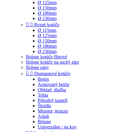
Ø 125mm
Ø 150mm
Ø 180mm
Ø 230mm


Rezné kotúče
Ø 115mm
Ø 125mm
Ø 150mm
Ø 180mm
Ø 230mm
Brúsne kotúče fibrové
Brúsne kotúče na suchý zips
Brúsne pásy


Diamantové kotúče
Betón
Armovaný betón
Obklad, dlažba
Tehla
Prírodný kameň
Škridla
Mramor, terazzo
Asfalt
Brúsne
Univerzálne / na kov