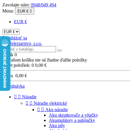
Zavolajte nám:
0948/049 494
Mena:
EUR €

EUR €

Prihlásiť sa
Košík
0
Vo vašom košíku nie sú žiadne ďalšie položky
Počet položiek: 0
0,00 €
Spolu
0,00 €
Objednávka


Náradie


Náradie elektrické


Aku náradie
Aku skrutkovače a vŕtačky
Akumulátory a nabíjačky
Aku píly