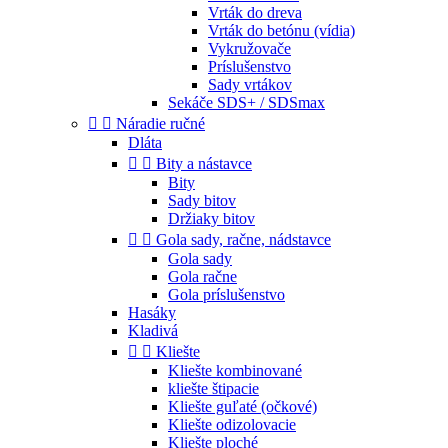
Vrták do dreva
Vrták do betónu (vídia)
Vykružovače
Príslušenstvo
Sady vrtákov
Sekáče SDS+ / SDSmax


Náradie ručné
Dláta


Bity a nástavce
Bity
Sady bitov
Držiaky bitov


Gola sady, račne, nádstavce
Gola sady
Gola račne
Gola príslušenstvo
Hasáky
Kladivá


Kliešte
Kliešte kombinované
kliešte štipacie
Kliešte guľaté (očkové)
Kliešte odizolovacie
Kliešte ploché