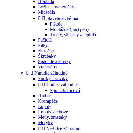
Hladidlá
Lyžice a naberačky
Miešadlá


Stavebná chémia
Pištole
Montážne (pur) peny
Tmely, silikóny a lepidlá
Páčidlá
Pilky
Rezačky
Škrabáky
Špachtle a stierky
Vodováhy


Náradie záhradné
Fúriky a vozíky


Hadice záhradné
Spona hadicová
Hrable
Krompáče
Lopaty
Lopaty snehové
Metly, zmetáky
Motyky


Nožnice záhradné