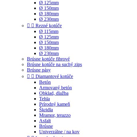
Ø 125mm
Ø 150mm
Ø 180mm
Ø 230mm


Rezné kotúče
Ø 115mm
Ø 125mm
Ø 150mm
Ø 180mm
Ø 230mm
Brúsne kotúče fibrové
Brúsne kotúče na suchý zips
Brúsne pásy


Diamantové kotúče
Betón
Armovaný betón
Obklad, dlažba
Tehla
Prírodný kameň
Škridla
Mramor, terazzo
Asfalt
Brúsne
Univerzálne / na kov