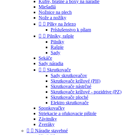
Kufre, brašne a boxy na náradie
Miešadlá
Nožnice na plech
Nože a nožíky


Pílky na železo
Príslušenstvo k pílam


Pilníky, rašple
Pilníky
Rašple
Sady
Sekáče
Sady náradia


Skrutkovače
Sady skrutkovačov
Skrutkovače krížové (PH)
Skrutkovače nástrčné
Skrutkovače krížové - pozidrive (PZ)
Skrutkovače ploché
Elektro skrutkovače
Sponkovačky
Striekacie a ofukovacie pištole
Závitníky
Zveráky


Náradie stavebné