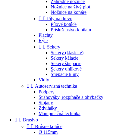
Záhradné nožnice
Nožnice na živý plot
Nožnice na konáre


Píly na drevo
Pílové kotúče
Príslušenstvo k pílam
Plachty
Rýle


Sekery
Sekery (klasické)
Sekery kálacie
Sekery štiepacie
Sekery uhlíkové
Štiepacie kliny
Vidly


Autoservisná technika
Podpery
Sťahováky, rozpínače a ohýbačky
Stojany
Zdviháky
Manipulačná technika


Brusivo


Brúsne kotúče
Ø 115mm