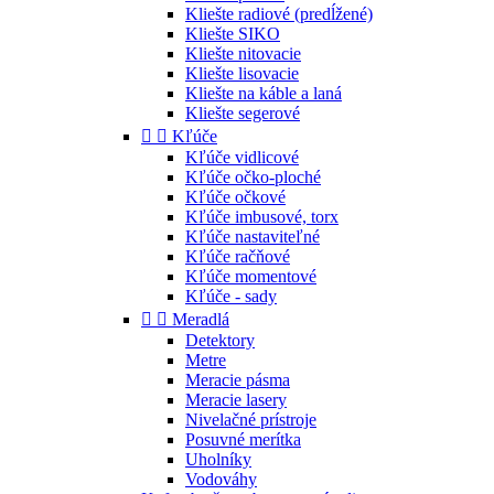
Kliešte radiové (predĺžené)
Kliešte SIKO
Kliešte nitovacie
Kliešte lisovacie
Kliešte na káble a laná
Kliešte segerové


Kľúče
Kľúče vidlicové
Kľúče očko-ploché
Kľúče očkové
Kľúče imbusové, torx
Kľúče nastaviteľné
Kľúče račňové
Kľúče momentové
Kľúče - sady


Meradlá
Detektory
Metre
Meracie pásma
Meracie lasery
Nivelačné prístroje
Posuvné merítka
Uholníky
Vodováhy