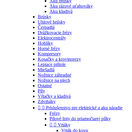
Aku brúsky
Aku rázové uťahováky
Aku kladivá
Brúsky
Uhlové brúsky
Čerpadlá
Drážkovacie frézy
Elektrocentrály
Hoblíky
Horné frézy
Kompresory
Kosačky a krovinorezy
Lepiace pištole
Miešadlá
Nožnice záhradné
Nožnice na plech
Ostatné
Píly
Vŕtačky a kladivá
Zdviháky


Príslušenstvo pre elektrické a aku náradie
Frézy
Pílové listy do priamočiarej pílky


Vrtáky
Vrták do kovu