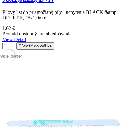
Pílový list do priamočiarej píly - uchytenie BLACK &amp;
DECKER, 75x1,0mm
1,62 €
Produkt dostupný pre objednávanie
View Detail

Vložiť do košíka
vorite_border