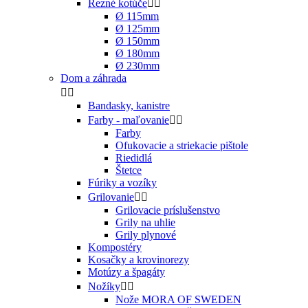
Rezné kotúče


Ø 115mm
Ø 125mm
Ø 150mm
Ø 180mm
Ø 230mm
Dom a záhrada


Bandasky, kanistre
Farby - maľovanie


Farby
Ofukovacie a striekacie pištole
Riedidlá
Štetce
Fúriky a vozíky
Grilovanie


Grilovacie príslušenstvo
Grily na uhlie
Grily plynové
Kompostéry
Kosačky a krovinorezy
Motúzy a špagáty
Nožíky


Nože MORA OF SWEDEN