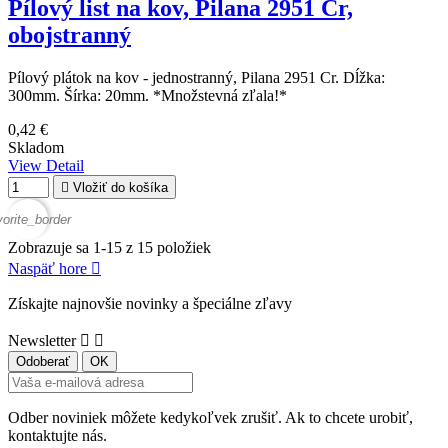
Pílový list na kov, Pilana 2951 Cr,
obojstranný
Pílový plátok na kov - jednostranný, Pilana 2951 Cr. Dĺžka:
300mm. Šírka: 20mm. *Množstevná zľala!*
0,42 €
Skladom
View Detail

Vložiť do košíka
vorite_border
Zobrazuje sa 1-15 z 15 položiek
Naspäť hore

Získajte najnovšie novinky a špeciálne zľavy
Newsletter


Odber noviniek môžete kedykoľvek zrušiť. Ak to chcete urobiť,
kontaktujte nás.