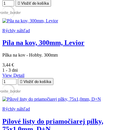

Vložiť do košíka
vorite_border
Rýchly náhľad
Píla na kov, 300mm, Levior
Pílka na kov - Hobby. 300mm
3,44 €
1 - 3 dni
View Detail

Vložiť do košíka
vorite_border
Rýchly náhľad
Pílové listy do priamočiarej pílky,
75x1,0mm, D+N