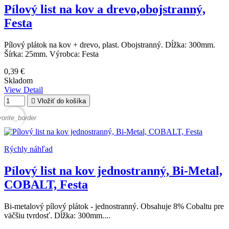
Pílový list na kov a drevo,obojstranný,
Festa
Pílový plátok na kov + drevo, plast. Obojstranný. Dĺžka: 300mm.
Šírka: 25mm. Výrobca: Festa
0,39 €
Skladom
View Detail

Vložiť do košíka
vorite_border
Rýchly náhľad
Pílový list na kov jednostranný, Bi-Metal,
COBALT, Festa
Bi-metalový pílový plátok - jednostranný. Obsahuje 8% Cobaltu pre
väčšiu tvrdosť. Dĺžka: 300mm....