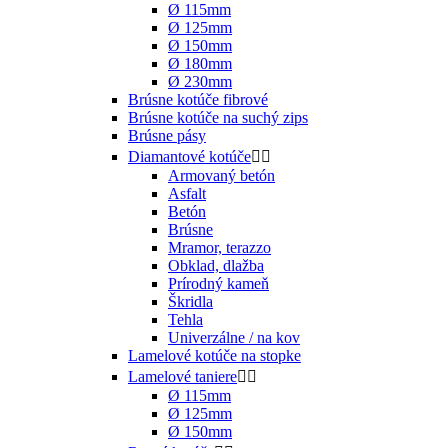
Ø 115mm
Ø 125mm
Ø 150mm
Ø 180mm
Ø 230mm
Brúsne kotúče fibrové
Brúsne kotúče na suchý zips
Brúsne pásy
Diamantové kotúče


Armovaný betón
Asfalt
Betón
Brúsne
Mramor, terazzo
Obklad, dlažba
Prírodný kameň
Škridla
Tehla
Univerzálne / na kov
Lamelové kotúče na stopke
Lamelové taniere


Ø 115mm
Ø 125mm
Ø 150mm