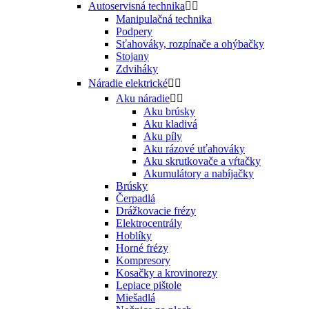
Autoservisná technika


Manipulačná technika
Podpery
Sťahováky, rozpínače a ohýbačky
Stojany
Zdviháky
Náradie elektrické


Aku náradie


Aku brúsky
Aku kladivá
Aku píly
Aku rázové uťahováky
Aku skrutkovače a vŕtačky
Akumulátory a nabíjačky
Brúsky
Čerpadlá
Drážkovacie frézy
Elektrocentrály
Hoblíky
Horné frézy
Kompresory
Kosačky a krovinorezy
Lepiace pištole
Miešadlá