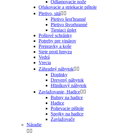
Odlamovacie nože
Ofukovacie a striekacie pištole
Pletivo, sitá


Pletivo šesťhranné
Pletivo štvorhranné
Tieniaci úplet
Poštové schránky
Potreby pre vinárov
Prepravky a koše
Siete proti hmyzu
Vedrá
Vrecia
Záhradný nábytok


Doplnky
Drevený nábytok
Hliníkový nábytok
Zavlažovanie, Hadice


Bubny na hadice
Hadice
Polievacie pištole
Spojky na hadice
Zavlažovače
Náradie

