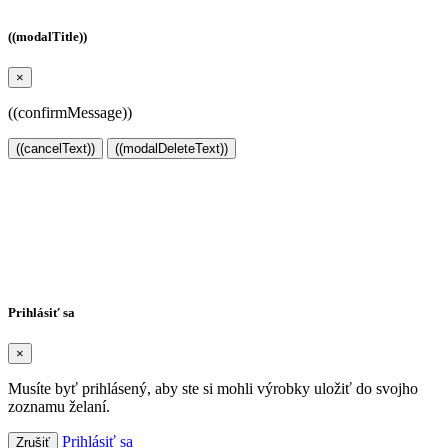
((modalTitle))
×
((confirmMessage))
((cancelText))
((modalDeleteText))
Vytvoriť zoznam želaní
×
Názov zoznamu želaní
Zrušiť
Vytvoriť zoznam želaní
Prihlásiť sa
×
Musíte byť prihlásený, aby ste si mohli výrobky uložiť do svojho
zoznamu želaní.
Prihlásiť sa
Zrušiť