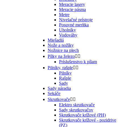
Meracie lasery
Meracie pásma
Metre
Nivelačné prístroje
Posuvné merítka
Uholníky
Vodováhy
Miešadlá
Nože a nožíky
Nožnice na plech
Pílky na železo


Príslušenstvo k pílam
Pilníky, rašple


Pilníky
Rašple
Sady
Sady náradia
Sekáče
Skrutkovače


Elektro skrutkovače
Sady skrutkovačov
Skrutkovače krížové (PH)
Skrutkovače krížové - pozidrive
(PZ)