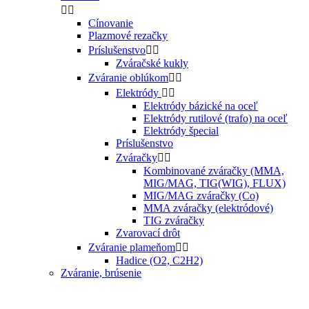


Cínovanie
Plazmové rezačky
Príslušenstvo


Zváračské kukly
Zváranie oblúkom


Elektródy


Elektródy bázické na oceľ
Elektródy rutilové (trafo) na oceľ
Elektródy špecial
Príslušenstvo
Zváračky


Kombinované zváračky (MMA,
MIG/MAG, TIG(WIG), FLUX)
MIG/MAG zváračky (Co)
MMA zváračky (elektródové)
TIG zváračky
Zvarovací drôt
Zváranie plameňom


Hadice (O2, C2H2)
Zváranie, brúsenie