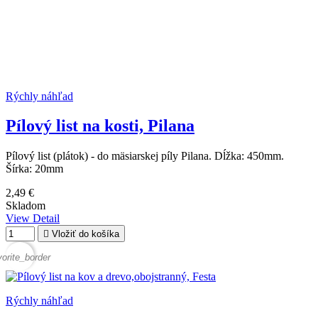
Rýchly náhľad
Pílový list na kosti, Pilana
Pílový list (plátok) - do mäsiarskej píly Pilana. Dĺžka: 450mm.
Šírka: 20mm
2,49 €
Skladom
View Detail

Vložiť do košíka
vorite_border
Rýchly náhľad