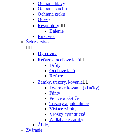
Ochrana hlavy
Ochrana sluchu
Ochrana zraku
Odevy
Respirátory


Balenie
Rukavice
Železiarstvo


Dymovina
Reťaze a oceľové laná


Drôty
Oceľové laná
Reťaze
Zámky, trezory, kovania


Dverové kovania (kľučky)
Pánty
Petlice a zástrče
Trezory a pokladnice
Visiace zámky
Vložky cylindrické
Zadlabacie zámky
Žľaby
Zváranie