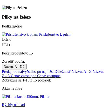
Pílky na železo
Podkategórie
Príslušenstvo k pílam

Grid

List
Počet produktov: 15
Zoradiť podľa:
Názvu: A - Z

Predaj, od najvyššieho po najnižší
Dôležitosť
Názvu: A - Z
Názvu:
Z - A
Cena: vzostupne
Cena: zostupne
Zobrazuje sa 1-15 z 15 položiek
Aktívne filtre
Rýchly náhľad