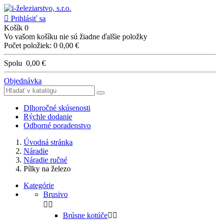

Prihlásiť sa
Košík
0
Vo vašom košíku nie sú žiadne ďalšie položky
Počet položiek: 0
0,00 €
Spolu
0,00 €
Objednávka
Dlhoročné skúsenosti
Rýchle dodanie
Odborné poradenstvo
Úvodná stránka
Náradie
Náradie ručné
Pílky na železo
Kategórie
Brusivo


Brúsne kotúče

