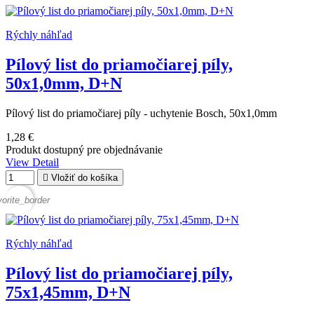
Rýchly náhľad
Pílový list do priamočiarej píly,
50x1,0mm, D+N
Pílový list do priamočiarej píly - uchytenie Bosch, 50x1,0mm
1,28 €
Produkt dostupný pre objednávanie
View Detail

Vložiť do košíka
vorite_border
Rýchly náhľad
Pílový list do priamočiarej píly,
75x1,45mm, D+N