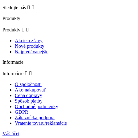
Sledujte nás


Produkty
Produkty


Akcie a zľavy
Nové produkty
Najpredávanejšie
Informácie
Informácie


O spoločnosti
Ako nakupovať
Cena dopravy
Spôsob platby
Obchodné podmienky
GDPR
Zákaznícka podpora
Vrátenie tovaru/reklamácie
Váš účet