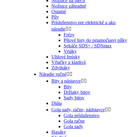
Nožnice na plech
Nožnice záhradné
Ostatné
Píly
Príslušenstvo pre elektrické a aku
náradie


Frézy
Pílové listy do priamočiarej pílky
Sekáče SDS+ / SDSmax
Vrtáky
Uhlové brúsky
Vŕtačky a kladivá
Zdviháky
Náradie ručné


Bity a nástavce


Bity
Držiaky bitov
Sady bitov
Dláta
Gola sady, račne, nádstavce


Gola príslušenstvo
Gola račne
Gola sady
Hasáky