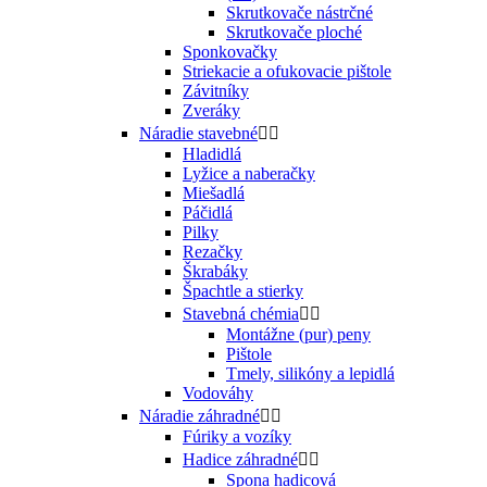
Skrutkovače nástrčné
Skrutkovače ploché
Sponkovačky
Striekacie a ofukovacie pištole
Závitníky
Zveráky
Náradie stavebné


Hladidlá
Lyžice a naberačky
Miešadlá
Páčidlá
Pilky
Rezačky
Škrabáky
Špachtle a stierky
Stavebná chémia


Montážne (pur) peny
Pištole
Tmely, silikóny a lepidlá
Vodováhy
Náradie záhradné


Fúriky a vozíky
Hadice záhradné


Spona hadicová