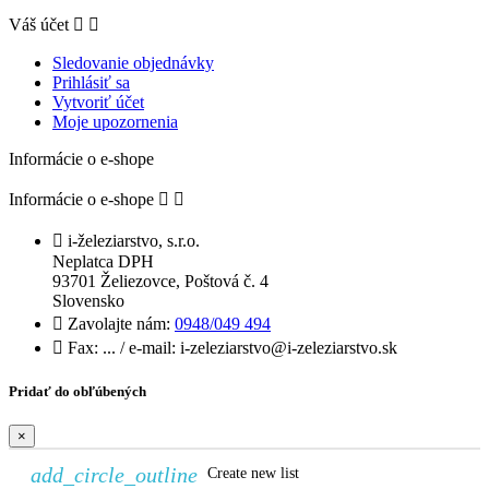
Váš účet


Sledovanie objednávky
Prihlásiť sa
Vytvoriť účet
Moje upozornenia
Informácie o e-shope
Informácie o e-shope



i-železiarstvo, s.r.o.
Neplatca DPH
93701 Želiezovce, Poštová č. 4
Slovensko

Zavolajte nám:
0948/049 494

Fax:
... / e-mail: i-zeleziarstvo@i-zeleziarstvo.sk
Pridať do obľúbených
×
add_circle_outline
Create new list