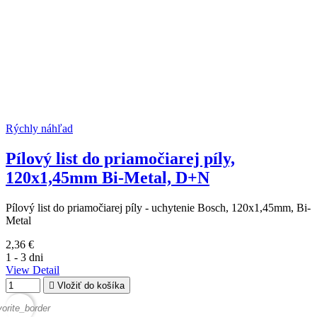
Rýchly náhľad
Pílový list do priamočiarej píly,
120x1,45mm Bi-Metal, D+N
Pílový list do priamočiarej píly - uchytenie Bosch, 120x1,45mm, Bi-
Metal
2,36 €
1 - 3 dni
View Detail

Vložiť do košíka
vorite_border