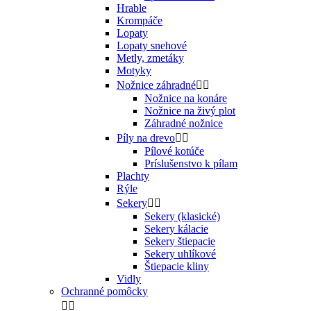
Hrable
Krompáče
Lopaty
Lopaty snehové
Metly, zmetáky
Motyky
Nožnice záhradné


Nožnice na konáre
Nožnice na živý plot
Záhradné nožnice
Píly na drevo


Pílové kotúče
Príslušenstvo k pílam
Plachty
Rýle
Sekery


Sekery (klasické)
Sekery kálacie
Sekery štiepacie
Sekery uhlíkové
Štiepacie kliny
Vidly
Ochranné pomôcky

