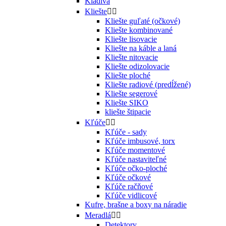
Kladivá
Kliešte


Kliešte guľaté (očkové)
Kliešte kombinované
Kliešte lisovacie
Kliešte na káble a laná
Kliešte nitovacie
Kliešte odizolovacie
Kliešte ploché
Kliešte radiové (predĺžené)
Kliešte segerové
Kliešte SIKO
kliešte štipacie
Kľúče


Kľúče - sady
Kľúče imbusové, torx
Kľúče momentové
Kľúče nastaviteľné
Kľúče očko-ploché
Kľúče očkové
Kľúče račňové
Kľúče vidlicové
Kufre, brašne a boxy na náradie
Meradlá


Detektory